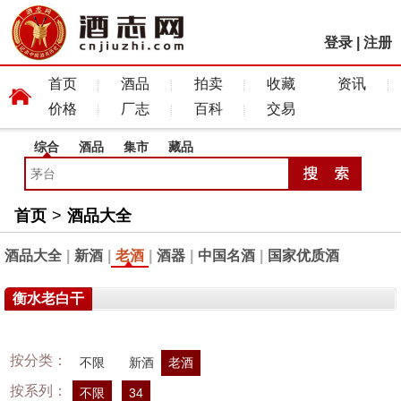
登录
|
注册
首页
酒品
拍卖
收藏
资讯
价格
厂志
百科
交易
综合
酒品
集市
藏品
首页
>
酒品大全
酒品大全
|
新酒
|
老酒
|
酒器
|
中国名酒
|
国家优质酒
衡水老白干
按分类：
不限
新酒
老酒
按系列：
不限
34