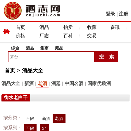
登录
|
注册
首页
酒品
拍卖
收藏
资讯
价格
厂志
百科
交易
综合
酒品
集市
藏品
首页
>
酒品大全
酒品大全
|
新酒
|
老酒
|
酒器
|
中国名酒
|
国家优质酒
衡水老白干
按分类：
不限
新酒
老酒
按系列：
不限
34