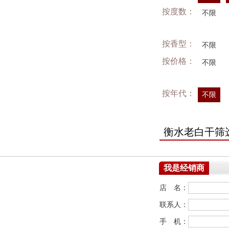
按度数：
不限
按香型：
不限
按价格：
不限
按年代：
不限
衡水老白干筛
我是经销商
店 名：
联系人：
手 机：