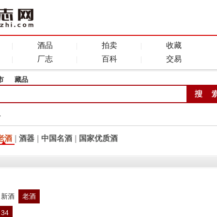
酒品
拍卖
收藏
厂志
百科
交易
市
藏品
全
老酒
|
酒器
|
中国名酒
|
国家优质酒
新酒
老酒
34