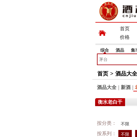
首页
价格
综合
酒品
集
首页
>
酒品大
酒品大全
|
新酒
|
衡水老白干
按分类：
不限
按系列：
不限