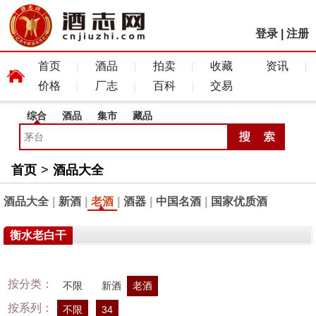
登录
|
注册
首页
酒品
拍卖
收藏
资讯
价格
厂志
百科
交易
综合
酒品
集市
藏品
首页
>
酒品大全
酒品大全
|
新酒
|
老酒
|
酒器
|
中国名酒
|
国家优质酒
衡水老白干
按分类：
不限
新酒
老酒
按系列：
不限
34