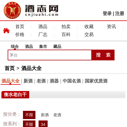
登录
|
注册
首页
酒品
拍卖
收藏
资讯
价格
厂志
百科
交易
综合
酒品
集市
藏品
首页
>
酒品大全
酒品大全
|
新酒
|
老酒
|
酒器
|
中国名酒
|
国家优质酒
衡水老白干
按分类：
不限
新酒
老酒
按系列：
不限
34