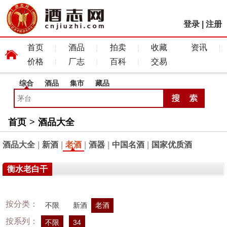
登录
|
注册
首页
酒品
拍卖
收藏
资讯
价格
厂志
百科
交易
综合
酒品
集市
藏品
首页
>
酒品大全
酒品大全
|
新酒
|
老酒
|
酒器
|
中国名酒
|
国家优质酒
衡水老白干
按分类：
不限
新酒
老酒
按系列：
不限
34