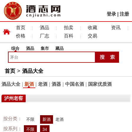
登录
|
注册
首页
酒品
拍卖
收藏
资讯
价格
厂志
百科
交易
综合
酒品
集市
藏品
首页
>
酒品大全
酒品大全
|
新酒
|
老酒
|
酒器
|
中国名酒
|
国家优质酒
泸州老窖
按分类：
不限
新酒
老酒
按系列：
不限
34