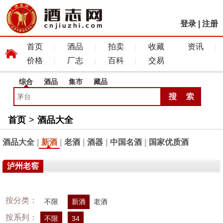
登录
|
注册
首页
酒品
拍卖
收藏
资讯
价格
厂志
百科
交易
综合
酒品
集市
藏品
首页
>
酒品大全
酒品大全
|
新酒
|
老酒
|
酒器
|
中国名酒
|
国家优质酒
泸州老窖
按分类：
不限
新酒
老酒
按系列：
不限
34