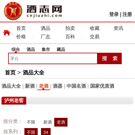
登录
|
注册
首页
酒品
拍卖
收藏
资讯
价格
厂志
百科
交易
综合
酒品
集市
藏品
首页
>
酒品大全
酒品大全
|
新酒
|
老酒
|
酒器
|
中国名酒
|
国家优质酒
泸州老窖
按分类：
不限
新酒
老酒
按系列：
不限
34