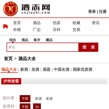
登录
|
注册
首页
酒品
拍卖
收藏
资讯
价格
厂志
百科
交易
综合
酒品
集市
藏品
首页
>
酒品大全
酒品大全
|
新酒
|
老酒
|
酒器
|
中国名酒
|
国家优质酒
泸州老窖
按分类：
不限
新酒
老酒
按系列：
不限
34