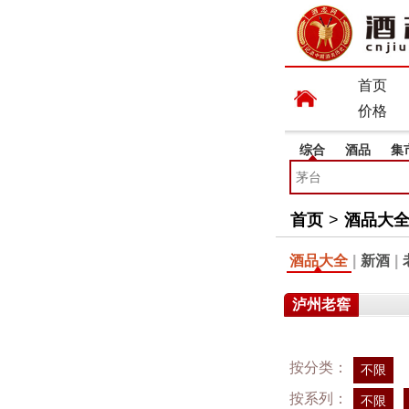
首页
价格
综合
酒品
集
首页
>
酒品大
酒品大全
|
新酒
|
泸州老窖
按分类：
不限
按系列：
不限