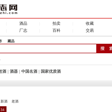
酒品
拍卖
收藏
厂志
百科
交易
市
藏品
全
老酒
|
酒器
|
中国名酒
|
国家优质酒
新酒
老酒
34