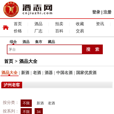
登录
|
注册
首页
酒品
拍卖
收藏
资讯
价格
厂志
百科
交易
综合
酒品
集市
藏品
首页
>
酒品大全
酒品大全
|
新酒
|
老酒
|
酒器
|
中国名酒
|
国家优质酒
泸州老窖
按分类：
不限
新酒
老酒
按系列：
不限
34