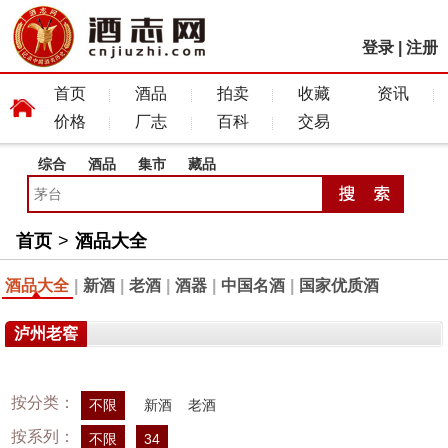
登录
|
注册
首页
酒品
拍卖
收藏
资讯
价格
厂志
百科
交易
综合
酒品
集市
藏品
首页
>
酒品大全
酒品大全
|
新酒
|
老酒
|
酒器
|
中国名酒
|
国家优质酒
泸州老窖
按分类：
不限
新酒
老酒
按系列：
不限
34