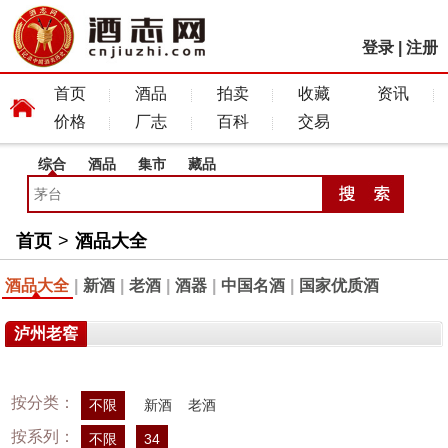
登录
|
注册
首页
酒品
拍卖
收藏
资讯
价格
厂志
百科
交易
综合
酒品
集市
藏品
首页
>
酒品大全
酒品大全
|
新酒
|
老酒
|
酒器
|
中国名酒
|
国家优质酒
泸州老窖
按分类：
不限
新酒
老酒
按系列：
不限
34