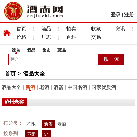
登录
|
注册
首页
酒品
拍卖
收藏
资讯
价格
厂志
百科
交易
综合
酒品
集市
藏品
首页
>
酒品大全
酒品大全
|
新酒
|
老酒
|
酒器
|
中国名酒
|
国家优质酒
泸州老窖
按分类：
不限
新酒
老酒
按系列：
不限
34