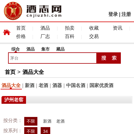
登录
|
注册
首页
酒品
拍卖
收藏
资讯
价格
厂志
百科
交易
综合
酒品
集市
藏品
首页
>
酒品大全
酒品大全
|
新酒
|
老酒
|
酒器
|
中国名酒
|
国家优质酒
泸州老窖
按分类：
不限
新酒
老酒
按系列：
不限
34