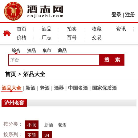
登录
|
注册
首页
酒品
拍卖
收藏
资讯
价格
厂志
百科
交易
综合
酒品
集市
藏品
首页
>
酒品大全
酒品大全
|
新酒
|
老酒
|
酒器
|
中国名酒
|
国家优质酒
泸州老窖
按分类：
不限
新酒
老酒
按系列：
不限
34