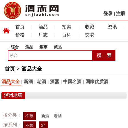
登录
|
注册
首页
酒品
拍卖
收藏
资讯
价格
厂志
百科
交易
综合
酒品
集市
藏品
首页
>
酒品大全
酒品大全
|
新酒
|
老酒
|
酒器
|
中国名酒
|
国家优质酒
泸州老窖
按分类：
不限
新酒
老酒
按系列：
不限
34