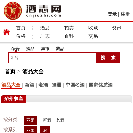
登录
|
注册
首页
酒品
拍卖
收藏
资讯
价格
厂志
百科
交易
综合
酒品
集市
藏品
首页
>
酒品大全
酒品大全
|
新酒
|
老酒
|
酒器
|
中国名酒
|
国家优质酒
泸州老窖
按分类：
不限
新酒
老酒
按系列：
不限
34