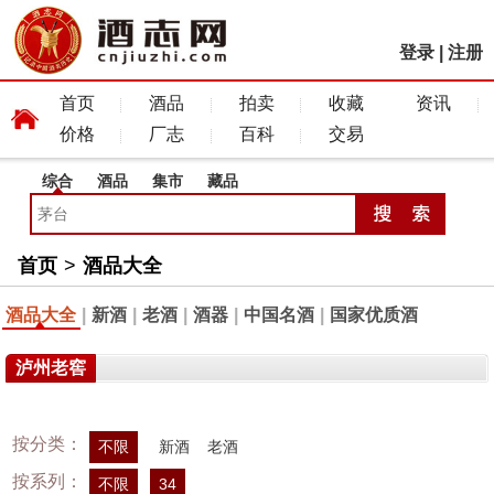
登录
|
注册
首页
酒品
拍卖
收藏
资讯
价格
厂志
百科
交易
综合
酒品
集市
藏品
首页
>
酒品大全
酒品大全
|
新酒
|
老酒
|
酒器
|
中国名酒
|
国家优质酒
泸州老窖
按分类：
不限
新酒
老酒
按系列：
不限
34