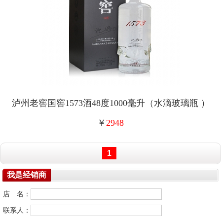
泸州老窖国窖1573酒48度1000毫升（水滴玻璃瓶 ）
￥
2948
1
我是经销商
店 名：
联系人：