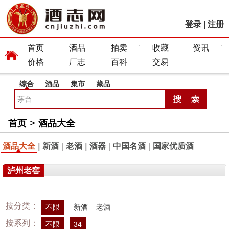
登录
|
注册
首页
酒品
拍卖
收藏
资讯
价格
厂志
百科
交易
综合
酒品
集市
藏品
首页
>
酒品大全
酒品大全
|
新酒
|
老酒
|
酒器
|
中国名酒
|
国家优质酒
泸州老窖
按分类：
不限
新酒
老酒
按系列：
不限
34