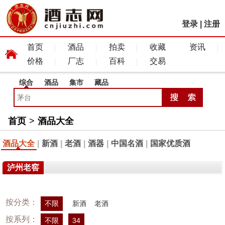
登录
|
注册
首页
酒品
拍卖
收藏
资讯
价格
厂志
百科
交易
综合
酒品
集市
藏品
首页
>
酒品大全
酒品大全
|
新酒
|
老酒
|
酒器
|
中国名酒
|
国家优质酒
泸州老窖
按分类：
不限
新酒
老酒
按系列：
不限
34