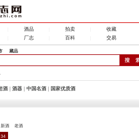
酒品
拍卖
收藏
厂志
百科
交易
市
藏品
全
老酒
|
酒器
|
中国名酒
|
国家优质酒
新酒
老酒
34