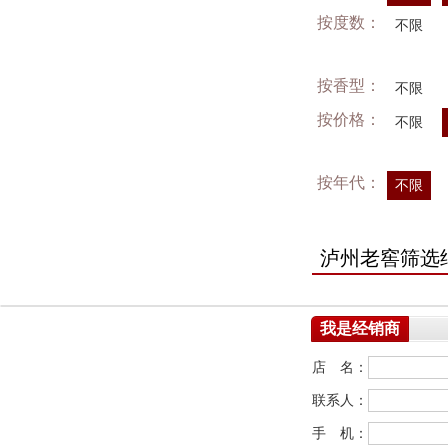
按度数：
不限
按香型：
不限
按价格：
不限
按年代：
不限
泸州老窖筛选
我是经销商
店 名：
联系人：
手 机：