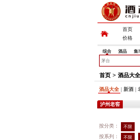
首页
价格
综合
酒品
集
首页
>
酒品大
酒品大全
|
新酒
|
泸州老窖
按分类：
不限
按系列：
不限