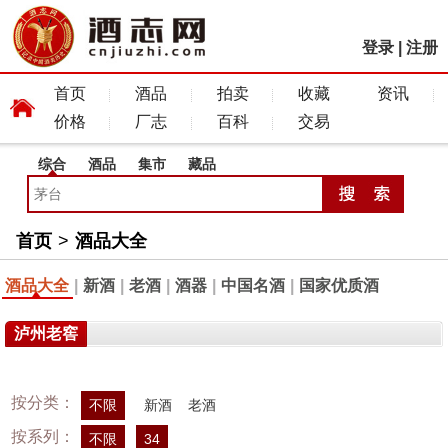
登录
|
注册
首页
酒品
拍卖
收藏
资讯
价格
厂志
百科
交易
综合
酒品
集市
藏品
首页
>
酒品大全
酒品大全
|
新酒
|
老酒
|
酒器
|
中国名酒
|
国家优质酒
泸州老窖
按分类：
不限
新酒
老酒
按系列：
不限
34