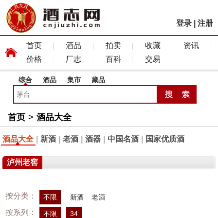
登录
|
注册
首页
酒品
拍卖
收藏
资讯
价格
厂志
百科
交易
综合
酒品
集市
藏品
首页
>
酒品大全
酒品大全
|
新酒
|
老酒
|
酒器
|
中国名酒
|
国家优质酒
泸州老窖
按分类：
不限
新酒
老酒
按系列：
不限
34