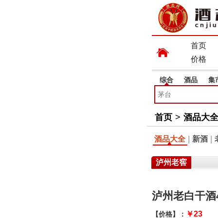
首页
价格
综合
酒品
集
首页
>
酒品大
酒品大全
|
新酒
|
泸州老窖
泸州老白干酒4
￥23
【价格】：