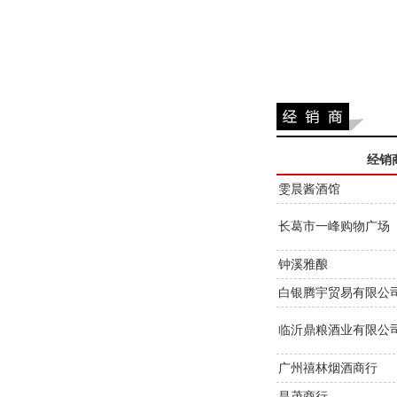
经销
雯晨酱酒馆
长葛市一峰购物广场
钟溪雅酿
白银腾宇贸易有限公
临沂鼎粮酒业有限公
广州禧林烟酒商行
昌茂商行