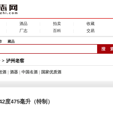
酒品
拍卖
收藏
厂志
百科
交易
市
藏品
全
>
泸州老窖
老酒
|
酒器
|
中国名酒
|
国家优质酒
2度475毫升（特制）