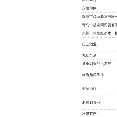
永德印象
廊坊市茂瑄商贸有限
青岛中益鑫圆商贸有
惠州市惠阳区淡水丰
自立酒业
九岳名酒
圣全副食品批发部
临沂鼎粮酒业
美源酒行
润隆副食商行
雅俗茶庄