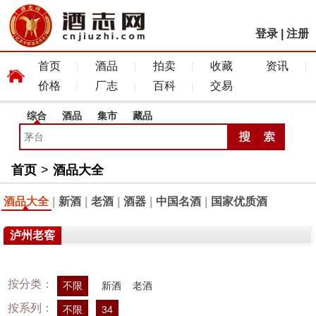
登录
|
注册
首页
酒品
拍卖
收藏
资讯
价格
厂志
百科
交易
综合
酒品
集市
藏品
首页
>
酒品大全
酒品大全
|
新酒
|
老酒
|
酒器
|
中国名酒
|
国家优质酒
泸州老窖
按分类：
不限
新酒
老酒
按系列：
不限
34