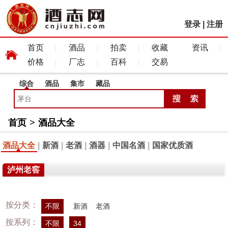
登录
|
注册
首页
酒品
拍卖
收藏
资讯
价格
厂志
百科
交易
综合
酒品
集市
藏品
首页
>
酒品大全
酒品大全
|
新酒
|
老酒
|
酒器
|
中国名酒
|
国家优质酒
泸州老窖
按分类：
不限
新酒
老酒
按系列：
不限
34