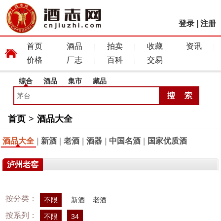
登录
|
注册
首页
酒品
拍卖
收藏
资讯
价格
厂志
百科
交易
综合
酒品
集市
藏品
首页
>
酒品大全
酒品大全
|
新酒
|
老酒
|
酒器
|
中国名酒
|
国家优质酒
泸州老窖
按分类：
不限
新酒
老酒
按系列：
不限
34