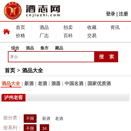
登录
|
注册
首页
酒品
拍卖
收藏
资讯
价格
厂志
百科
交易
综合
酒品
集市
藏品
首页
>
酒品大全
酒品大全
|
新酒
|
老酒
|
酒器
|
中国名酒
|
国家优质酒
泸州老窖
按分类：
不限
新酒
老酒
按系列：
不限
34