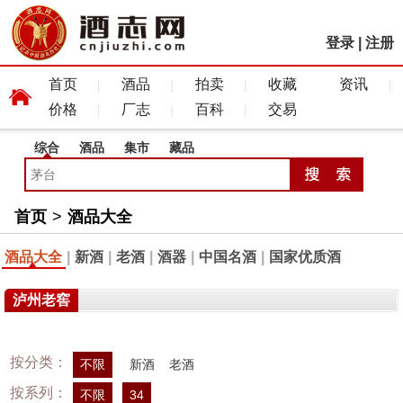
登录
|
注册
首页
酒品
拍卖
收藏
资讯
价格
厂志
百科
交易
综合
酒品
集市
藏品
首页
>
酒品大全
酒品大全
|
新酒
|
老酒
|
酒器
|
中国名酒
|
国家优质酒
泸州老窖
按分类：
不限
新酒
老酒
按系列：
不限
34