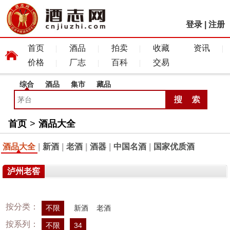
登录
|
注册
首页
酒品
拍卖
收藏
资讯
价格
厂志
百科
交易
综合
酒品
集市
藏品
首页
>
酒品大全
酒品大全
|
新酒
|
老酒
|
酒器
|
中国名酒
|
国家优质酒
泸州老窖
按分类：
不限
新酒
老酒
按系列：
不限
34