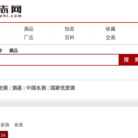
酒品
拍卖
收藏
厂志
百科
交易
市
藏品
全
老酒
|
酒器
|
中国名酒
|
国家优质酒
新酒
老酒
34