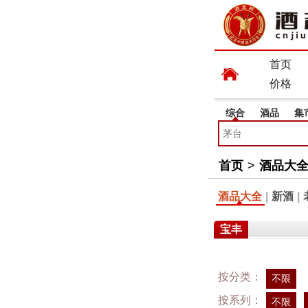
首页
价格
综合
酒品
集
首页
>
酒品大
酒品大全
|
新酒
|
宝丰
按分类：
不限
按系列：
不限