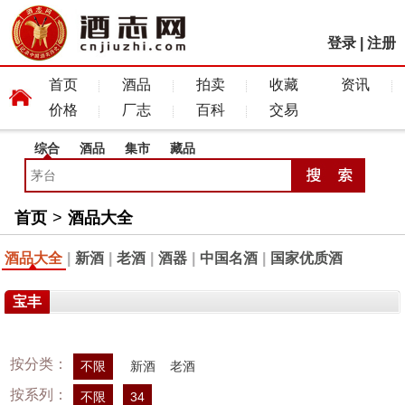
登录
|
注册
首页
酒品
拍卖
收藏
资讯
价格
厂志
百科
交易
综合
酒品
集市
藏品
首页
>
酒品大全
酒品大全
|
新酒
|
老酒
|
酒器
|
中国名酒
|
国家优质酒
宝丰
按分类：
不限
新酒
老酒
按系列：
不限
34