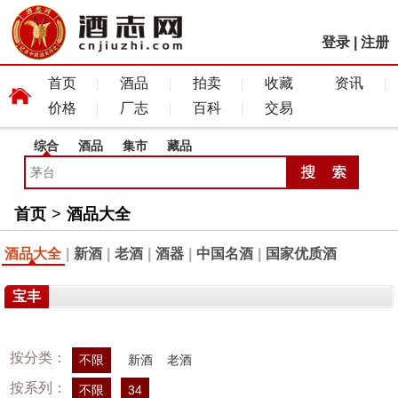
登录
|
注册
首页
酒品
拍卖
收藏
资讯
价格
厂志
百科
交易
综合
酒品
集市
藏品
首页
>
酒品大全
酒品大全
|
新酒
|
老酒
|
酒器
|
中国名酒
|
国家优质酒
宝丰
按分类：
不限
新酒
老酒
按系列：
不限
34