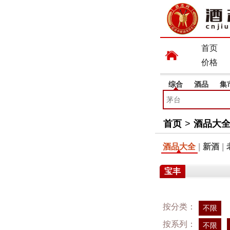
首页
价格
综合
酒品
集
首页
>
酒品大
酒品大全
|
新酒
|
宝丰
按分类：
不限
按系列：
不限