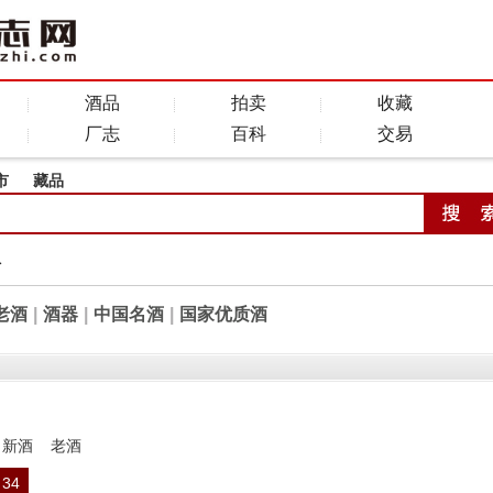
酒品
拍卖
收藏
厂志
百科
交易
市
藏品
全
老酒
|
酒器
|
中国名酒
|
国家优质酒
新酒
老酒
34