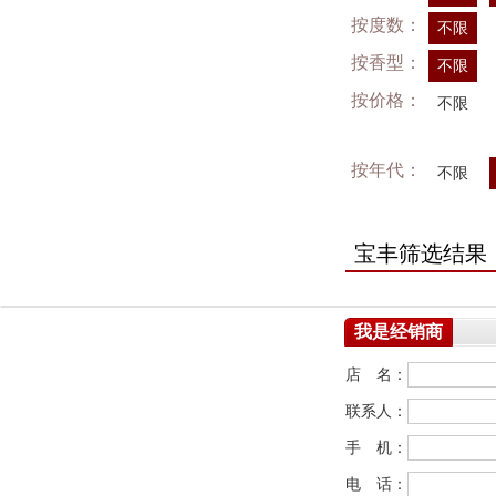
按度数：
不限
按香型：
不限
按价格：
不限
按年代：
不限
宝丰筛选结果
我是经销商
店 名：
联系人：
手 机：
电 话：