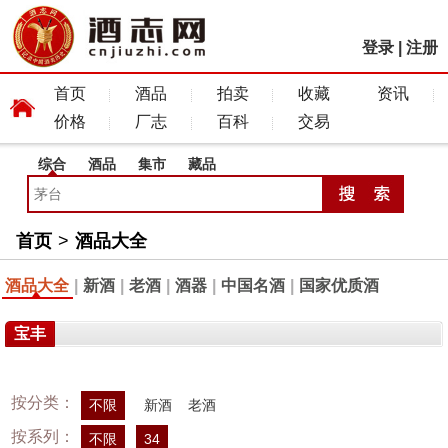
登录
|
注册
首页
酒品
拍卖
收藏
资讯
价格
厂志
百科
交易
综合
酒品
集市
藏品
首页
>
酒品大全
酒品大全
|
新酒
|
老酒
|
酒器
|
中国名酒
|
国家优质酒
宝丰
按分类：
不限
新酒
老酒
按系列：
不限
34