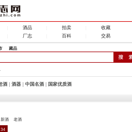
酒品
拍卖
收藏
厂志
百科
交易
市
藏品
全
老酒
|
酒器
|
中国名酒
|
国家优质酒
新酒
老酒
34