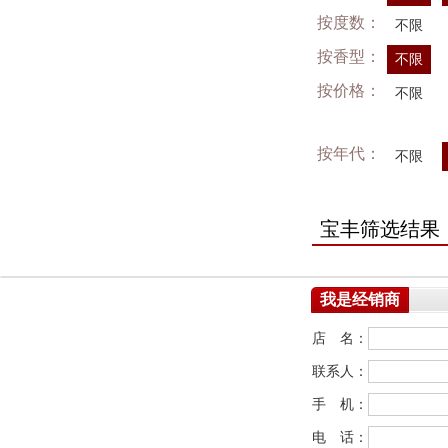
按度数：
不限
按香型：
不限
按价格：
不限
按年代：
不限
宝丰筛选结果
我是经销商
店 名：
联系人：
手 机：
电 话：