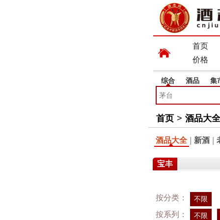
首页
价格
综合
酒品
集
首页
>
酒品大
酒品大全
|
新酒
|
宝丰
按分类：
不限
按系列：
不限