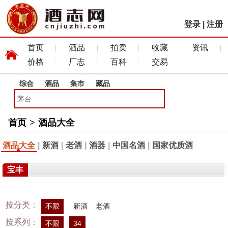
登录
|
注册
首页
酒品
拍卖
收藏
资讯
价格
厂志
百科
交易
综合
酒品
集市
藏品
首页
>
酒品大全
酒品大全
|
新酒
|
老酒
|
酒器
|
中国名酒
|
国家优质酒
宝丰
按分类：
不限
新酒
老酒
按系列：
不限
34