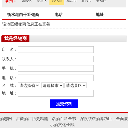
泰州：
海陵区
高港区
兴化市
靖江市
泰兴市
姜堰区
衡水老白干经销商
电话
地址
该地区经销商信息正在完善
我是经销商
店 名：
联系人：
手 机：
电 话：
区 域：
地 址：
酒志网：汇聚酒厂历史精髓，名酒百科全书，深度致敬酒界功臣，全面展
示酒文化长廊。