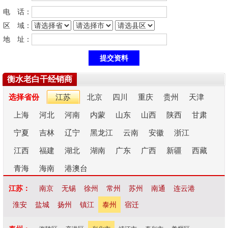
电 话：
区 域：
地 址：
衡水老白干经销商
选择省份
江苏
北京
四川
重庆
贵州
天津
上海
河北
河南
内蒙
山东
山西
陕西
甘肃
宁夏
吉林
辽宁
黑龙江
云南
安徽
浙江
江西
福建
湖北
湖南
广东
广西
新疆
西藏
青海
海南
港澳台
江苏：
南京
无锡
徐州
常州
苏州
南通
连云港
淮安
盐城
扬州
镇江
泰州
宿迁