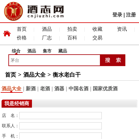
登录
|
注册
首页
酒品
拍卖
收藏
资讯
价格
厂志
百科
交易
综合
酒品
集市
藏品
首页
>
酒品大全
>
衡水老白干
酒品大全
|
新酒
|
老酒
|
酒器
|
中国名酒
|
国家优质酒
我是经销商
店 名：
联系人：
手 机：