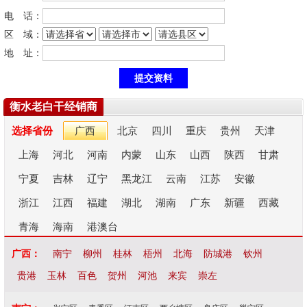
电 话：
区 域：
地 址：
衡水老白干经销商
选择省份
广西
北京
四川
重庆
贵州
天津
上海
河北
河南
内蒙
山东
山西
陕西
甘肃
宁夏
吉林
辽宁
黑龙江
云南
江苏
安徽
浙江
江西
福建
湖北
湖南
广东
新疆
西藏
青海
海南
港澳台
广西：
南宁
柳州
桂林
梧州
北海
防城港
钦州
贵港
玉林
百色
贺州
河池
来宾
崇左