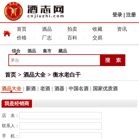
登录
|
注册
首页
酒品
拍卖
收藏
资讯
价格
厂志
百科
交易
综合
酒品
集市
藏品
首页
>
酒品大全
>
衡水老白干
酒品大全
|
新酒
|
老酒
|
酒器
|
中国名酒
|
国家优质酒
我是经销商
店 名：
联系人：
手 机：