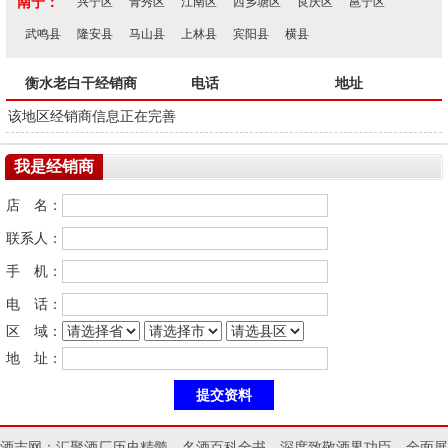
南宁：
兴宁区
青秀区
江南区
西乡塘区
良庆区
邕宁区
武鸣县
隆安县
马山县
上林县
宾阳县
横县
衡水老白干经销商
电话
地址
该地区经销商信息正在完善
我是经销商
店 名：
联系人：
手 机：
电 话：
区 域：
地 址：
酒志网：汇聚酒厂历史精髓，名酒百科全书，深度致敬酒界功臣，全面展