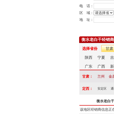
电 话：
区 域：
地 址：
衡水老白干经销商
选择省份
甘肃
陕西
宁夏
吉
广东
广西
新
甘肃：
兰州
金
定西：
安定区
通
衡水老白
该地区经销商信息正