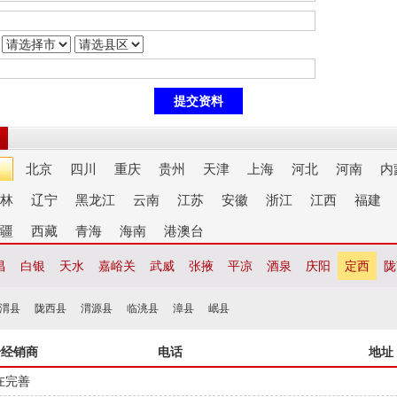
北京
四川
重庆
贵州
天津
上海
河北
河南
内
林
辽宁
黑龙江
云南
江苏
安徽
浙江
江西
福建
疆
西藏
青海
海南
港澳台
昌
白银
天水
嘉峪关
武威
张掖
平凉
酒泉
庆阳
定西
陇
渭县
陇西县
渭源县
临洮县
漳县
岷县
干经销商
电话
地址
在完善