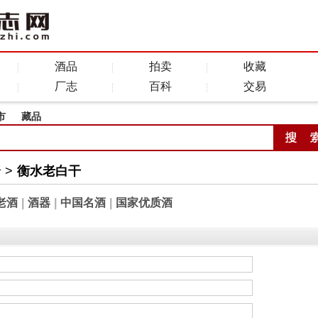
酒品
拍卖
收藏
厂志
百科
交易
市
藏品
全
>
衡水老白干
老酒
|
酒器
|
中国名酒
|
国家优质酒