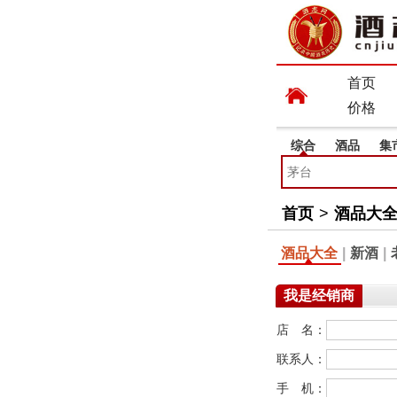
首页
价格
综合
酒品
集
首页
>
酒品大
酒品大全
|
新酒
|
我是经销商
店 名：
联系人：
手 机：