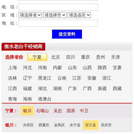
电 话：
区 域：
地 址：
衡水老白干经销商
选择省份
宁夏
北京
四川
重庆
贵州
天津
上海
河北
河南
内蒙
山东
山西
陕西
甘肃
吉林
辽宁
黑龙江
云南
江苏
安徽
浙江
江西
福建
湖北
湖南
广东
广西
新疆
西藏
青海
海南
港澳台
宁夏：
银川
石嘴山
吴忠
固原
中卫
银川：
兴庆区
西夏区
金凤区
永宁县
贺兰县
灵武市