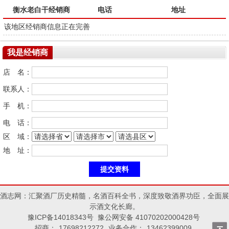
衡水老白干经销商
电话
地址
该地区经销商信息正在完善
我是经销商
店 名：
联系人：
手 机：
电 话：
区 域：
地 址：
酒志网：汇聚酒厂历史精髓，名酒百科全书，深度致敬酒界功臣，全面展
示酒文化长廊。
豫ICP备14018343号 豫公网安备 41070202000428号
招商：
17698212272
业务合作：
13462399009