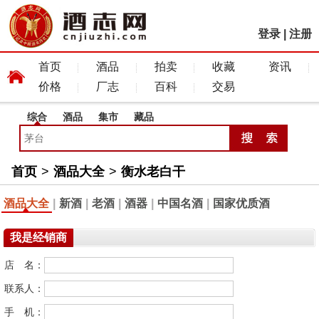
登录
|
注册
首页
酒品
拍卖
收藏
资讯
价格
厂志
百科
交易
综合
酒品
集市
藏品
首页
>
酒品大全
>
衡水老白干
酒品大全
|
新酒
|
老酒
|
酒器
|
中国名酒
|
国家优质酒
我是经销商
店 名：
联系人：
手 机：