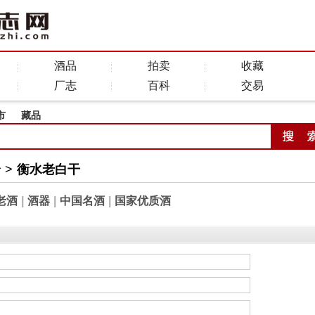
酒品
拍卖
收藏
厂志
百科
交易
市
藏品
全
>
衡水老白干
老酒
|
酒器
|
中国名酒
|
国家优质酒