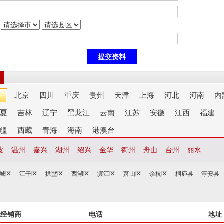
北京
四川
重庆
贵州
天津
上海
河北
河南
内
夏
吉林
辽宁
黑龙江
云南
江苏
安徽
江西
福建
疆
西藏
青海
海南
港澳台
波
温州
嘉兴
湖州
绍兴
金华
衢州
舟山
台州
丽水
城区
江干区
拱墅区
西湖区
滨江区
萧山区
余杭区
桐庐县
淳安县
干经销商
电话
地址