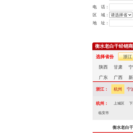
电 话：
区 域：
地 址：
衡水老白干经销商
选择省份
浙江
陕西
甘肃
宁
广东
广西
新
浙江：
杭州
宁
杭州：
上城区
下
临安市
衡水老白