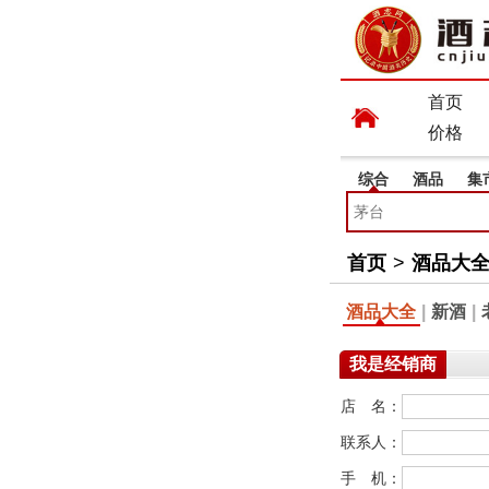
首页
价格
综合
酒品
集
首页
>
酒品大
酒品大全
|
新酒
|
我是经销商
店 名：
联系人：
手 机：