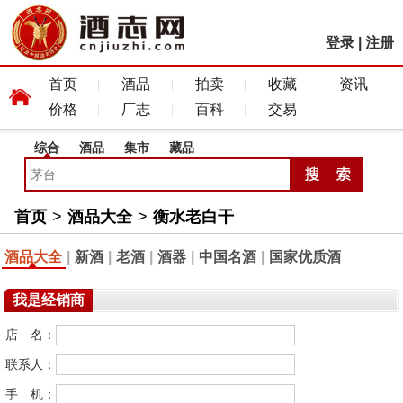
登录
|
注册
首页
酒品
拍卖
收藏
资讯
价格
厂志
百科
交易
综合
酒品
集市
藏品
首页
>
酒品大全
>
衡水老白干
酒品大全
|
新酒
|
老酒
|
酒器
|
中国名酒
|
国家优质酒
我是经销商
店 名：
联系人：
手 机：