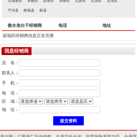
滨海新区
东丽区
西青区
津南区
北辰区
武清区
宝坻区
宁河县
静海县
蓟县
衡水老白干经销商
电话
地址
该地区经销商信息正在完善
我是经销商
店 名：
联系人：
手 机：
电 话：
区 域：
地 址：
酒志网：汇聚酒厂历史精髓，名酒百科全书，深度致敬酒界功臣，全面展