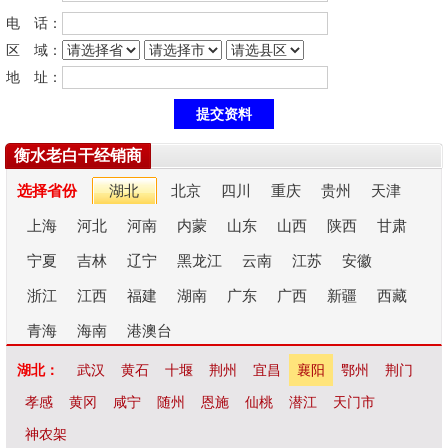
电 话：
区 域：
地 址：
衡水老白干经销商
选择省份
湖北
北京
四川
重庆
贵州
天津
上海
河北
河南
内蒙
山东
山西
陕西
甘肃
宁夏
吉林
辽宁
黑龙江
云南
江苏
安徽
浙江
江西
福建
湖南
广东
广西
新疆
西藏
青海
海南
港澳台
湖北：
武汉
黄石
十堰
荆州
宜昌
襄阳
鄂州
荆门
孝感
黄冈
咸宁
随州
恩施
仙桃
潜江
天门市
神农架