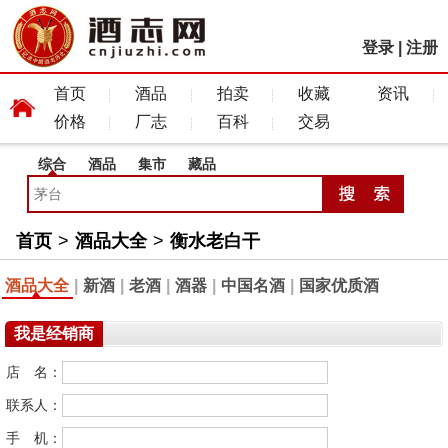
登录
|
注册
首页
酒品
拍卖
收藏
资讯
价格
厂志
百科
交易
综合
酒品
集市
藏品
首页
>
酒品大全
>
衡水老白干
酒品大全
|
新酒
|
老酒
|
酒器
|
中国名酒
|
国家优质酒
我是经销商
店 名：
联系人：
手 机：