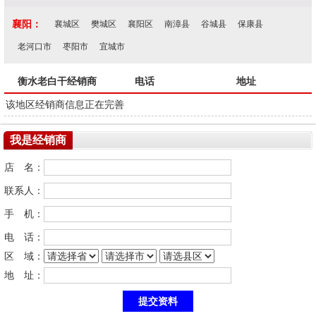
襄阳：
襄城区
樊城区
襄阳区
南漳县
谷城县
保康县
老河口市
枣阳市
宜城市
衡水老白干经销商
电话
地址
该地区经销商信息正在完善
我是经销商
店 名：
联系人：
手 机：
电 话：
区 域：
地 址：