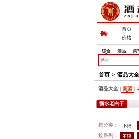
首页
价格
综合
酒品
集
首页
>
酒品大
酒品大全
|
新酒
|
衡水老白干
按分类：
不限
按系列：
不限