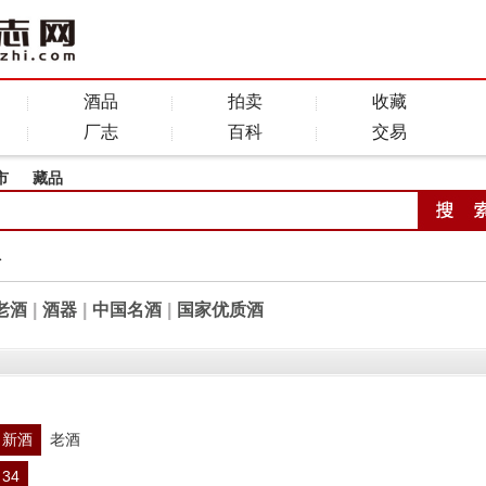
酒品
拍卖
收藏
厂志
百科
交易
市
藏品
全
老酒
|
酒器
|
中国名酒
|
国家优质酒
新酒
老酒
34