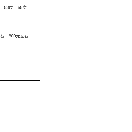
53度
55度
左右
800元左右