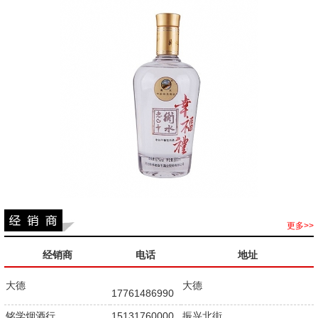
更多>>
经销商
电话
地址
大德
大德
17761486990
铭学烟酒行
15131760000
振兴北街