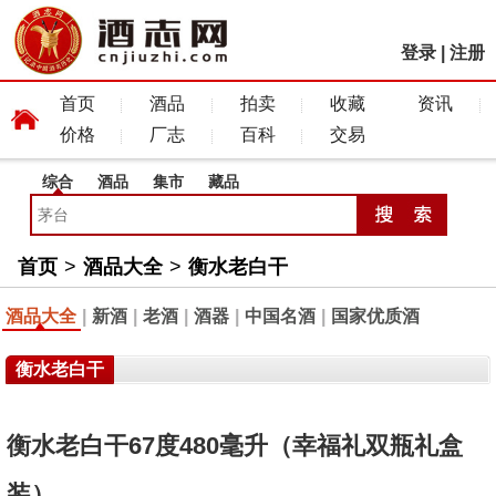
登录
|
注册
首页
酒品
拍卖
收藏
资讯
价格
厂志
百科
交易
综合
酒品
集市
藏品
首页
>
酒品大全
>
衡水老白干
酒品大全
|
新酒
|
老酒
|
酒器
|
中国名酒
|
国家优质酒
衡水老白干
衡水老白干67度480毫升（幸福礼双瓶礼盒
装）