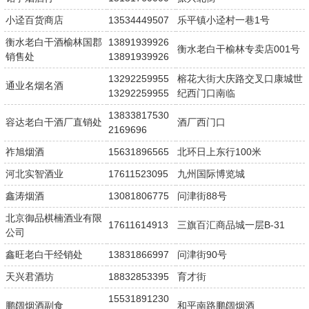
小迳百货商店
13534449507
乐平镇小迳村一巷1号
衡水老白干酒榆林国郡
13891939926
衡水老白干榆林专卖店001号
销售处
13891939926
13292259955
榕花大街大庆路交叉口康城世
通业名烟名酒
13292259955
纪西门口南临
13833817530
容达老白干酒厂直销处
酒厂西门口
2169696
祚旭烟酒
15631896565
北环日上东行100米
河北实智酒业
17611523095
九州国际博览城
鑫涛烟酒
13081806775
问津街88号
北京御品棋楠酒业有限
17611614913
三旗百汇商品城一层B-31
公司
鑫旺老白干经销处
13831866997
问津街90号
天兴君酒坊
18832853395
育才街
15531891230
鹏阔烟酒副食
和平南路鹏阔烟酒