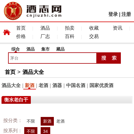
登录
|
注册
首页
酒品
拍卖
收藏
资讯
价格
厂志
百科
交易
综合
酒品
集市
藏品
首页
>
酒品大全
酒品大全
|
新酒
|
老酒
|
酒器
|
中国名酒
|
国家优质酒
衡水老白干
按分类：
不限
新酒
老酒
按系列：
不限
34