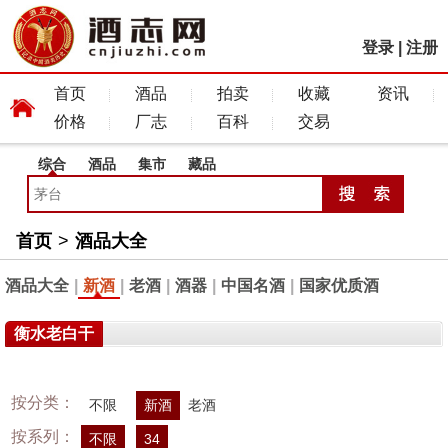
登录
|
注册
首页
酒品
拍卖
收藏
资讯
价格
厂志
百科
交易
综合
酒品
集市
藏品
首页
>
酒品大全
酒品大全
|
新酒
|
老酒
|
酒器
|
中国名酒
|
国家优质酒
衡水老白干
按分类：
不限
新酒
老酒
按系列：
不限
34